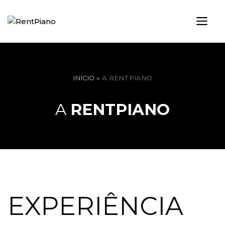
Saltar
para
ME
o
conteúdo
INÍCIO
»
A RENTPIANO
A
RENTPIANO
EXPERIÊNCIA