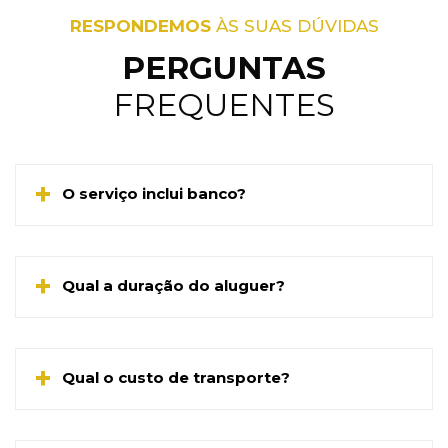
RESPONDEMOS
ÀS SUAS DÚVIDAS
PERGUNTAS
FREQUENTES
O serviço inclui banco?
Sim.
Juntamente com o Piano será entregue um
Qual a duração do aluguer?
banco regulável em altura, sem custos
adicionais.
O contrato inicial é de 6 meses renovado
automaticamente todos os meses salvo ordem
Qual o custo de transporte?
em contrário.
O valor do transporte é váriável, de acordo com