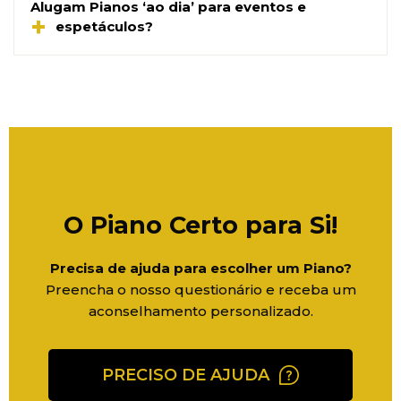
Alugam Pianos ‘ao dia’ para eventos e
disponivel no nosso catálogo (com possibilidade
espetáculos?
de troca por outro modelo, sem custos
adicionais).
Na RENTPIANO estamos apenas focados em
alugueres de longa duração, por exemplo, para
habitações particulares, estúdios de gravação e
escolas. Eventos pontuais carecem de uma
análise caso a caso.
O Piano Certo para Si!
Precisa de ajuda para escolher um Piano?
Preencha o nosso questionário e receba um
aconselhamento personalizado.
PRECISO DE AJUDA