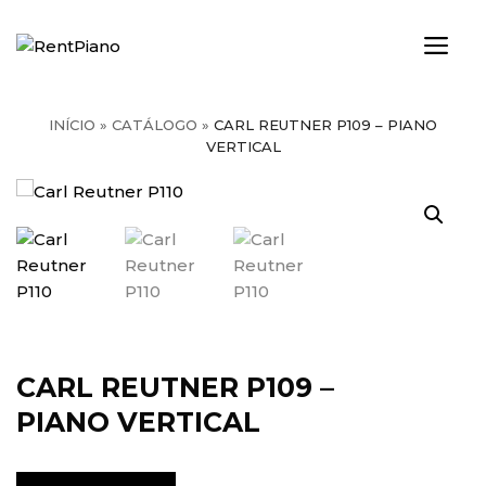
Saltar
para
ME
o
conteúdo
INÍCIO
»
CATÁLOGO
»
CARL REUTNER P109 – PIANO
VERTICAL
CARL REUTNER P109 –
PIANO VERTICAL