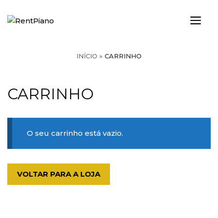
Saltar
para
ME
o
conteúdo
INÍCIO
»
CARRINHO
CARRINHO
O seu carrinho está vazio.
VOLTAR PARA A LOJA